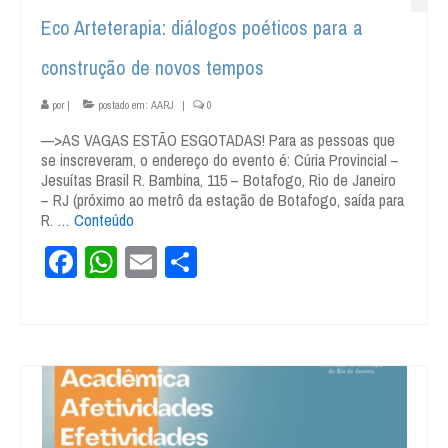
Eco Arteterapia: diálogos poéticos para a
construção de novos tempos
por
|
postado em:
AARJ
|
0
—>AS VAGAS ESTÃO ESGOTADAS! Para as pessoas que
se inscreveram, o endereço do evento é: Cúria Provincial –
Jesuítas Brasil R. Bambina, 115 – Botafogo, Rio de Janeiro
– RJ (próximo ao metrô da estação de Botafogo, saída para
R. …
Conteúdo
Facebook
WhatsApp
Email
Share