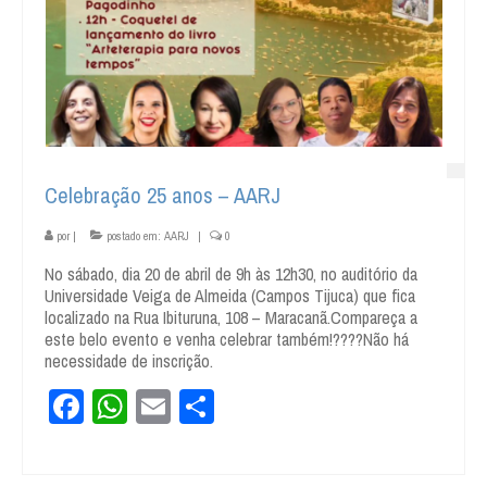
Celebração 25 anos – AARJ
por
|
postado em:
AARJ
|
0
No sábado, dia 20 de abril de 9h às 12h30, no auditório da
Universidade Veiga de Almeida (Campos Tijuca) que fica
localizado na Rua Ibituruna, 108 – Maracanã.Compareça a
este belo evento e venha celebrar também!????Não há
necessidade de inscrição.
Facebook
WhatsApp
Email
Share