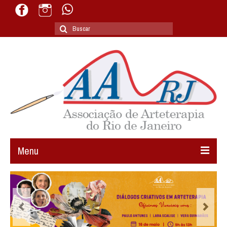
Buscar
por:
Menu
AARJ
Arteterapia
Cursos