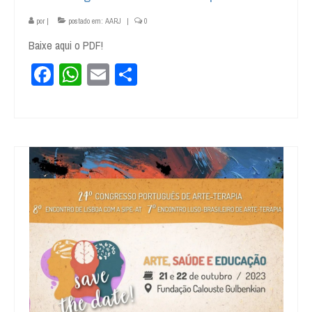
por
|
postado em:
AARJ
|
0
Baixe aqui o PDF!
Facebook
WhatsApp
Email
Share